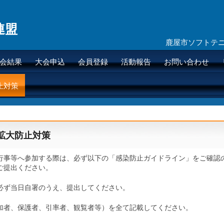
連盟
鹿屋市ソフトテ
会結果
大会申込
会員登録
活動報告
お問い合わせ
止対策
拡大防止対策
行事等へ参加する際は、必ず以下の「感染防止ガイドライン」をご確認
ご提出ください。
必ず当日自署のうえ、提出してください。
加者、保護者、引率者、観覧者等）を全て記載してください。