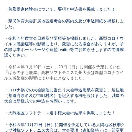
・
普及促進体験会について、要項と申込書を掲載しました！
・
県民体育大会肝属地区選考会の案内文及び申込用紙を掲載しま
した。
・令和４年度大会日程及び要項等を掲載しました。新型コロナウ
イルス感染症等の影響により、変更になる場合がありますが、そ
の際は本ホームページや連盟Twitter等でお知らせしますので御確
認ください。
・令和４年３月19日（土）、20日（日）に開催を予定していた
「ばらのまち鹿屋」高校ソフトテニス九州大会は新型コロナウイ
ルス感染症の影響により中止となりました。
・
コロナ禍での大会開催に当たり大会申込用紙を変更し、居住地
（都道府県名及び市町村名）を記入する欄を設けました。以降の
大会は新様式での申込をお願いします。
・
大隅地区ソフトテニス選手権大会の結果を掲載しました！
・
令和３年11月21日（日）に開催を予定している大隅地区秋季ク
ラブ対抗ソフトテニス大会は、大会要項（参加資格）に一部変更