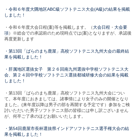
・令和６年度大隅地区ABC級ソフトテニス大会(A級)の結果を掲載
しました！
・令和６年度大会日程(案)等を掲載します。（
大会日程
・
大会要
項
）※総会での承認前のため現時点では(案)となりますが、承認後
再度更新します
・第13回「ばらのまち鹿屋」高校ソフトテニス九州大会の最終結
果を掲載しました！
・肝属地区選抜女子 第２６回南九州選抜中学校ソフトテニス大
会、第２４回中学校ソフトテニス選抜都城研修大会の結果を掲載
しました！
・第13回「ばらのまち鹿屋」高校ソフトテニス九州大会につい
て。本年度におきましては、諸事情により女子のみの開催となり
ました。(来年度以降は男子の部を再開する予定です）参加をご検
討いただいた男子ソフトテニス部の皆様には申し訳ございません
が、何卒ご了承のほどお願いいたします。
・第54回鹿屋市長杯選抜県インドアソフトテニス選手権大会の結
果を掲載しました！