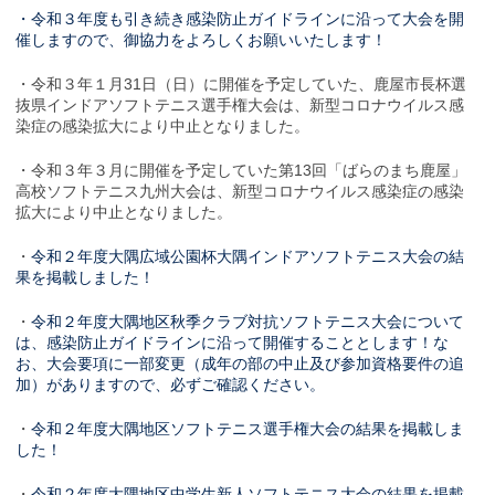
・令和３年度も引き続き感染防止ガイドラインに沿って大会を開
催しますので、御協力をよろしくお願いいたします！
・令和３年１月31日（日）に開催を予定していた、鹿屋市長杯選
抜県インドアソフトテニス選手権大会は、新型コロナウイルス感
染症の感染拡大により中止となりました。
・令和３年３月に開催を予定していた第13回「ばらのまち鹿屋」
高校ソフトテニス九州大会は、新型コロナウイルス感染症の感染
拡大により中止となりました。
・
令和２年度大隅広域公園杯大隅インドアソフトテニス大会の結
果を掲載しました！
・
令和２年度大隅地区秋季クラブ対抗ソフトテニス大会について
は、感染防止ガイドラインに沿って開催することとします！な
お、大会要項に一部変更（成年の部の中止及び参加資格要件の追
加）がありますので、必ずご確認ください。
・
令和２年度大隅地区ソフトテニス選手権大会の結果を掲載しま
した！
・
令和２年度大隅地区中学生新人ソフトテニス大会の結果を掲載