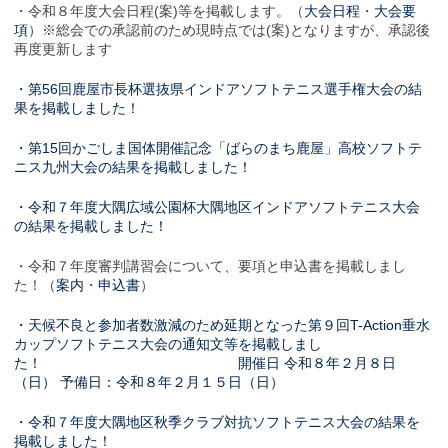
・令和８年度大会日程(案)等を掲載します。（
大会日程
・
大会要
項
）※総会での承認前のため現時点では(案)となりますが、承認後
再度更新します
・第56回鹿屋市長杯選抜県インドアソフトテニス選手権大会の結
果を掲載しました！
・第15回かごしま国体開催記念「ばらのまち鹿屋」高校ソフトテ
ニス九州大会の結果を掲載しました！
・令和７年度大隅広域公園杯大隅地区インドアソフトテニス大会
の結果を掲載しました！
・令和７年度審判講習会について、要項と申込書を掲載しまし
た！（
案内
・
申込書
）
・天候不良と参加者数激減のため延期となった第９回T-Action垂水
カップソフトテニス大会の通知文等を掲載しまし
た！ 開催日 令和８年２月８日
（日） 予備日：令和８年２月１５日（日）
・令和７年度大隅地区秋季クラブ対抗ソフトテニス大会の結果を
掲載しました！