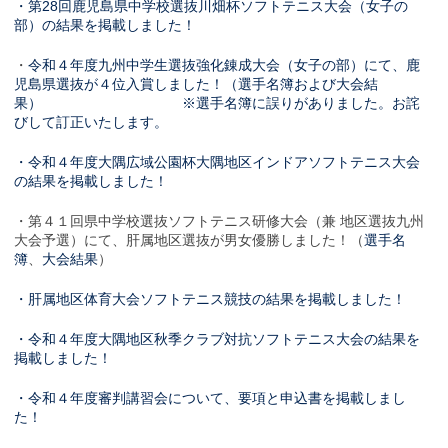
・第28回鹿児島県中学校選抜川畑杯ソフトテニス大会（女子の
部）の結果を掲載しました！
・
令和４年度九州中学生選抜強化錬成大会（女子の部）にて、鹿
児島県選抜が４位入賞しました！（選手名簿および大会結
果） ※選手名簿に誤りがありました。お詫
びして訂正いたします。
・令和４年度大隅広域公園杯大隅地区インドアソフトテニス大会
の結果を掲載しました！
・第４１回県中学校選抜ソフトテニス研修大会（兼 地区選抜九州
大会予選）にて、肝属地区選抜が男女優勝しました！（
選手名
簿
、
大会結果
）
・肝属地区体育大会ソフトテニス競技の結果を掲載しました！
・令和４年度大隅地区秋季クラブ対抗ソフトテニス大会の結果を
掲載しました！
・令和４年度審判講習会について、要項と申込書を掲載しまし
た！