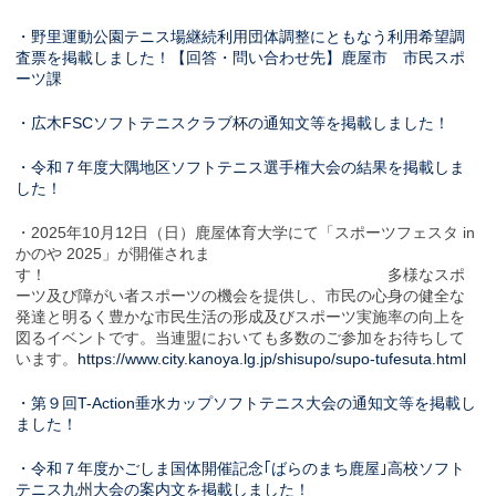
・野里運動公園テニス場継続利用団体調整にともなう利用希望調
査票を掲載しました！【回答・問い合わせ先】鹿屋市 市民スポ
ーツ課
・広木FSCソフトテニスクラブ杯の通知文等を掲載しました！
・令和７年度大隅地区ソフトテニス選手権大会の結果を掲載しま
した！
・2025年10月12日（日）鹿屋体育大学にて「スポーツフェスタ in
かのや 2025」が開催されま
す！ 多様なスポ
ーツ及び障がい者スポーツの機会を提供し、市民の心身の健全な
発達と明るく豊かな市民生活の形成及びスポーツ実施率の向上を
図るイベントです。当連盟においても多数のご参加をお待ちして
います。
https://www.city.kanoya.lg.jp/shisupo/supo-tufesuta.html
・第９回T-Action垂水カップソフトテニス大会の通知文等を掲載し
ました！
・令和７年度かごしま国体開催記念｢ばらのまち鹿屋｣高校ソフト
テニス九州大会の案内文を掲載しました！